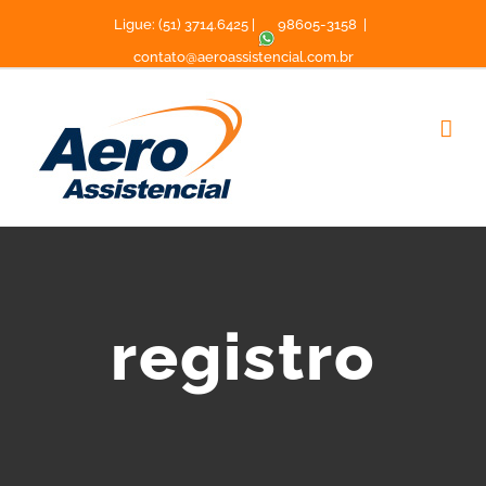
Ligue: (51) 3714.6425 |
98605-3158
|
contato@aeroassistencial.com.br
registro